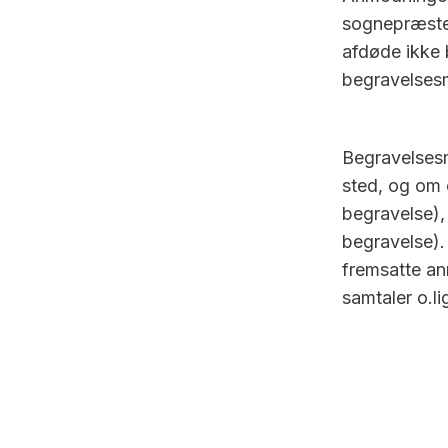
sognepræste
afdøde ikke 
begravelses
Begravelsesm
sted, og om 
begravelse),
begravelse).
fremsatte a
samtaler o.l