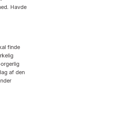
hed. Havde
al finde
rkelig
orgerlig
lag af den
under