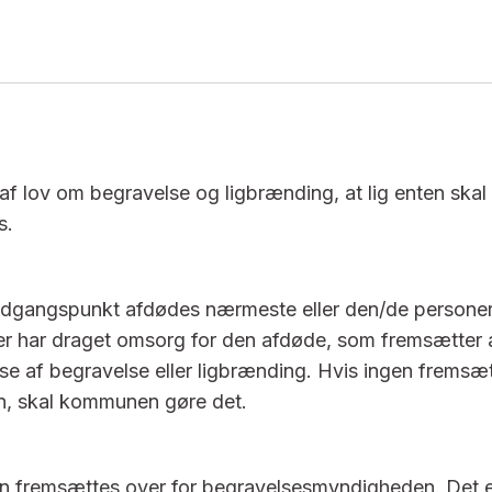
af lov om begravelse og ligbrænding, at lig enten ska
s.
dgangspunkt afdødes nærmeste eller den/de personer 
 der har draget omsorg for den afdøde, som fremsætte
se af begravelse eller ligbrænding. Hvis ingen fremsæt
, skal kommunen gøre det.
 fremsættes over for begravelsesmyndigheden. Det e