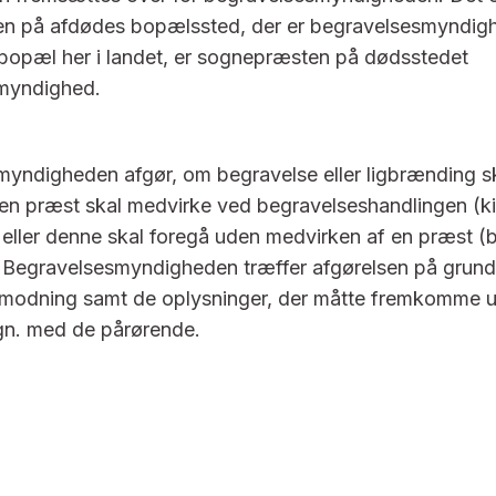
n på afdødes bopælssted, der er begravelsesmyndig
bopæl her i landet, er sognepræsten på dødsstedet
myndighed.
yndigheden afgør, om begravelse eller ligbrænding sk
en præst skal medvirke ved begravelseshandlingen (ki
 eller denne skal foregå uden medvirken af en præst (b
 Begravelsesmyndigheden træffer afgørelsen på grund
nmodning samt de oplysninger, der måtte fremkomme 
ign. med de pårørende.