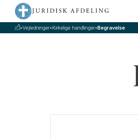
•
Vejledninger
•
Kirkelige handlinger
•
Begravelse