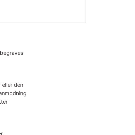
l begraves
eller den
r anmodning
ter
r