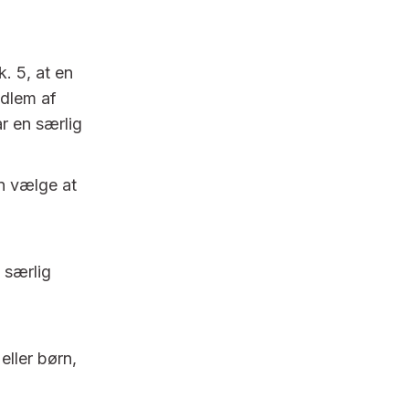
k. 5, at en
edlem af
r en særlig
 vælge at
 særlig
eller børn,