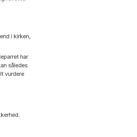
end i kirken,
deparret har
 kan således
lt vurdere
sikkerhed.