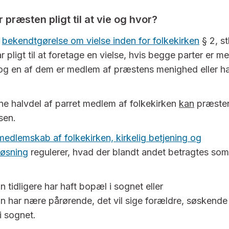
 præsten pligt til at vie og hvor?
f
bekendtgørelse om vielse inden for folkekirken
§ 2, st
 pligt til at foretage en vielse, hvis begge parter er m
 og en af dem er medlem af præstens menighed eller ha
ne halvdel af parret medlem af folkekirken
kan
præsten
lsen.
medlemskab af folkekirken, kirkelig betjening og
øsning
regulerer, hvad der blandt andet betragtes som
 tidligere har haft bopæl i sognet eller
n har nære pårørende, det vil sige forældre, søskende 
 i sognet.