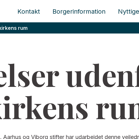
Kontakt
Borgerinformation
Nyttige
kirkens rum
elser uden
kirkens ru
g, Aarhus og Viborg stifter har udarbejdet denne vejledn