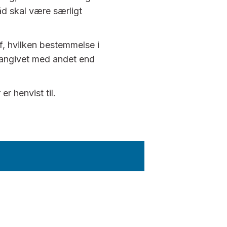
åd skal være særligt
af, hvilken bestemmelse i
e angivet med andet end
 er henvist til.