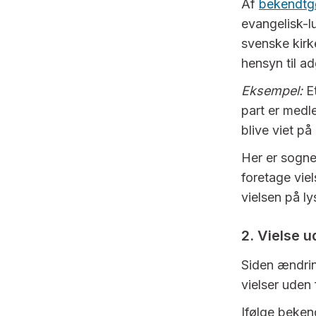
Af
bekendtg
evangelisk-l
svenske kirk
hensyn til ad
Eksempel:
Et
part er medl
blive viet p
Her er sognep
foretage vie
vielsen på l
2. Vielse u
Siden ændri
vielser uden
Ifølge beken