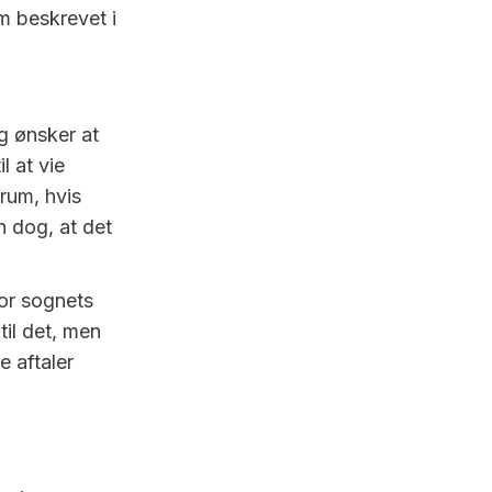
om beskrevet i
g ønsker at
l at vie
 rum, hvis
n dog, at det
for sognets
til det, men
 aftaler