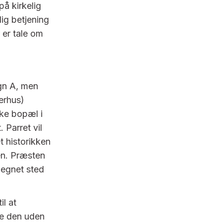
på kirkelig
ig betjening
 er tale om
ogn A, men
erhus)
kke bopæl i
 Parret vil
t historikken
sen. Præsten
 egnet sted
il at
ge den uden