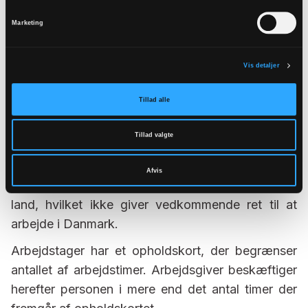
Marketing
Vis detaljer
Tillad alle
Tillad valgte
4. Ofte sete misforståelser
Afvis
Arbejdstager har opholdstilladelse til et andet EU-
land, hvilket ikke giver vedkommende ret til at
arbejde i Danmark.
Arbejdstager har et opholdskort, der begrænser
antallet af arbejdstimer. Arbejdsgiver beskæftiger
herefter personen i mere end det antal timer der