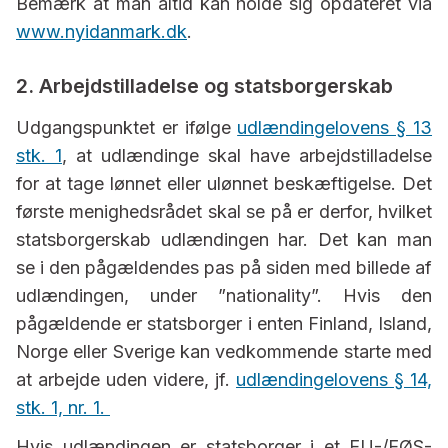
Bemærk at man altid kan holde sig opdateret via
www.nyidanmark.dk
.
2. Arbejdstilladelse og statsborgerskab
Udgangspunktet er ifølge
udlændingelovens § 13
stk. 1
, at udlændinge skal have arbejdstilladelse
for at tage lønnet eller ulønnet beskæftigelse. Det
første menighedsrådet skal se på er derfor, hvilket
statsborgerskab udlændingen har. Det kan man
se i den pågældendes pas på siden med billede af
udlændingen, under ”nationality”. Hvis den
pågældende er statsborger i enten Finland, Island,
Norge eller Sverige kan vedkommende starte med
at arbejde uden videre, jf.
udlændingelovens § 14,
stk. 1, nr. 1.
Hvis udlændingen er statsborger i et EU-/EØS-